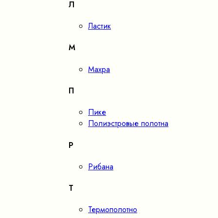
Л
Ластик
М
Махра
П
Пике
Полиэстровые полотна
Р
Рибана
Т
Термополотно