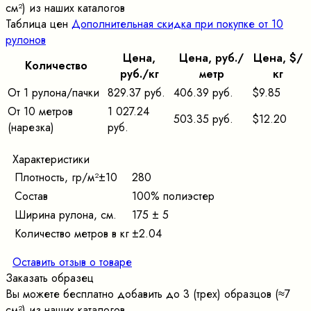
cм²) из наших каталогов
Таблица цен
Дополнительная скидка при покупке от 10
рулонов
Цена,
Цена, pуб./
Цена, $/
Количество
pуб./кг
метр
кг
От 1 рулона/пачки
829.37 руб.
406.39 руб.
$9.85
От 10 метров
1 027.24
503.35 руб.
$12.20
(нарезка)
руб.
Характеристики
Плотность, гр/м²±10
280
Состав
100% полиэстер
Ширина рулона, см.
175 ± 5
Количество метров в кг
±2.04
Оставить отзыв о товаре
Заказать образец
Вы можете бесплатно добавить до 3 (трех) образцов (≈7
cм²) из наших каталогов