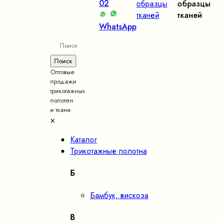
02
образцы
образцы
тканей
тканей
WhatsApp
Оптовые
продажи
трикотажных
полотен
и ткани
×
Каталог
Трикотажные полотна
Б
Бамбук, вискоза
В