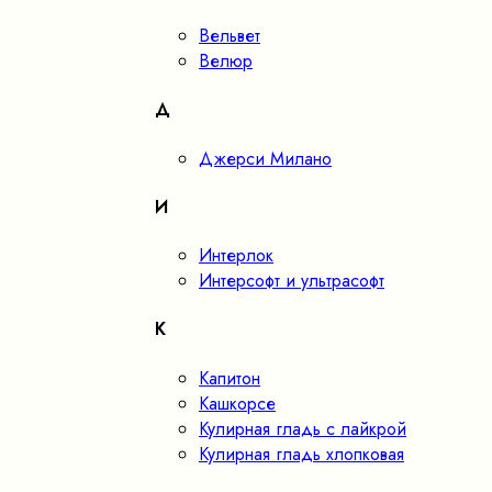
Вельвет
Велюр
Д
Джерси Милано
И
Интерлок
Интерсофт и ультрасофт
К
Капитон
Кашкорсе
Кулирная гладь с лайкрой
Кулирная гладь хлопковая