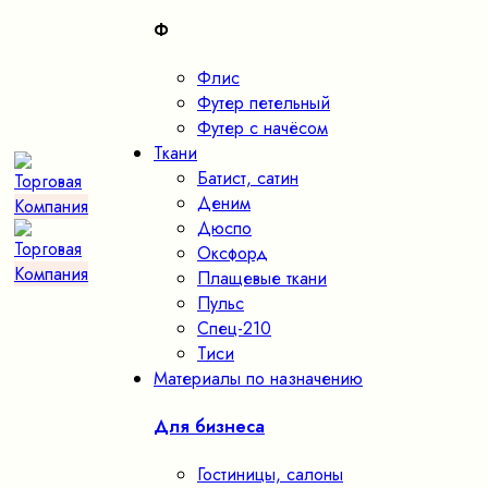
Ф
Флис
Футер петельный
Футер с начёсом
Ткани
Батист, сатин
Деним
Дюспо
Оксфорд
Плащевые ткани
Пульс
Спец-210
Тиси
Материалы по назначению
Для бизнеса
Гостиницы, салоны