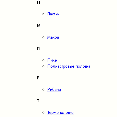
Л
Ластик
М
Махра
П
Пике
Полиэстровые полотна
Р
Рибана
Т
Термополотно