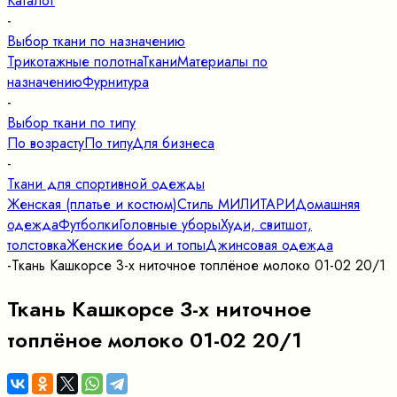
Каталог
-
Выбор ткани по назначению
Трикотажные полотна
Ткани
Материалы по
назначению
Фурнитура
-
Выбор ткани по типу
По возрасту
По типу
Для бизнеса
-
Ткани для спортивной одежды
Женская (платье и костюм)
Стиль МИЛИТАРИ
Домашняя
одежда
Футболки
Головные уборы
Худи, свитшот,
толстовка
Женские боди и топы
Джинсовая одежда
-
Ткань Кашкорсе 3-х ниточное топлёное молоко 01-02 20/1
Ткань Кашкорсе 3-х ниточное
топлёное молоко 01-02 20/1