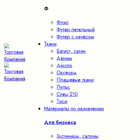
Ф
Флис
Футер петельный
Футер с начёсом
Ткани
Батист, сатин
Деним
Дюспо
Оксфорд
Плащевые ткани
Пульс
Спец-210
Тиси
Материалы по назначению
Для бизнеса
Гостиницы, салоны