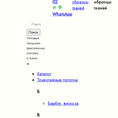
02
образцы
образцы
тканей
тканей
WhatsApp
Оптовые
продажи
трикотажных
полотен
и ткани
×
Каталог
Трикотажные полотна
Б
Бамбук, вискоза
В