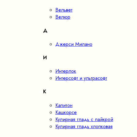
Вельвет
Велюр
Д
Джерси Милано
И
Интерлок
Интерсофт и ультрасофт
К
Капитон
Кашкорсе
Кулирная гладь с лайкрой
Кулирная гладь хлопковая