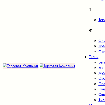
Т
Тер
Ф
Фл
Фут
Фут
Ткани
Бат
Де
Дю
Окс
Пла
Пул
Спе
Тис