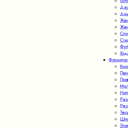
Гол
Джи
Дом
Жен
Жен
Спо
Ст
Фут
Худ
Фурнитур
Кно
Лен
Люв
Мо
Нит
Раз
Рез
Тес
Шн
Эти