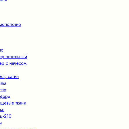
мополотно
ис
ер петельный
ер с начёсом
ист, сатин
ним
спо
форд
щевые ткани
ьс
ц-210
и