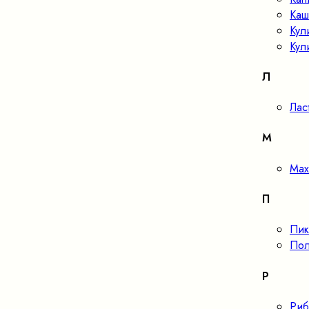
Каш
Кул
Кул
Л
Лас
М
Мах
П
Пик
Пол
Р
Риб