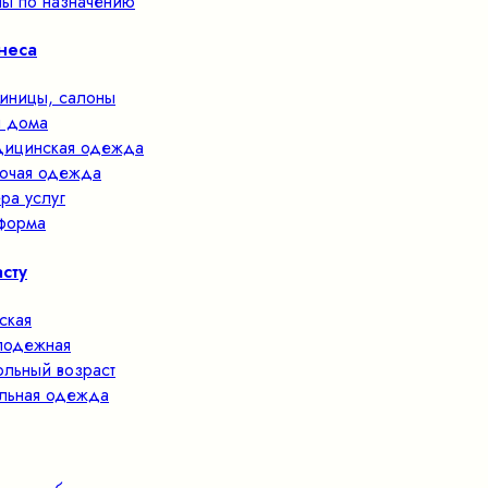
ы по назначению
неса
тиницы, салоны
 дома
ицинская одежда
очая одежда
ра услуг
форма
сту
ская
одежная
льный возраст
льная одежда