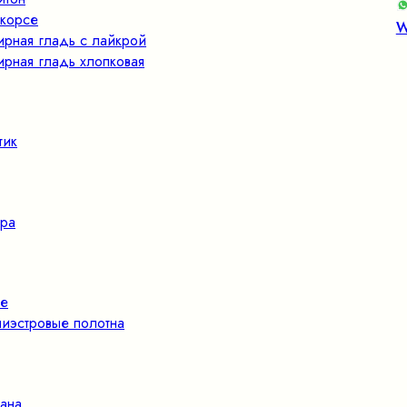
корсе
W
ирная гладь с лайкрой
ирная гладь хлопковая
тик
ра
е
иэстровые полотна
ана