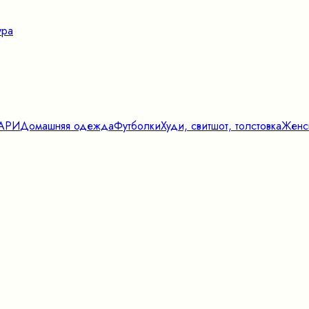
ура
ТАРИ
Домашняя одежда
Футболки
Худи, свитшот, толстовка
Женс