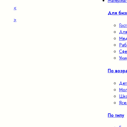
Материал
<
Для биз
>
Гос
Для
Мед
Раб
Сфе
Уни
По возра
Дет
Мол
Шко
Ясе
По типу