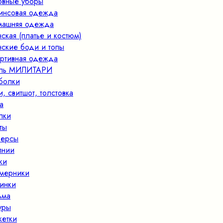
овные уборы
нсовая одежда
ашняя одежда
ская (платье и костюм)
ские боди и топы
ртивная одежда
иль МИЛИТАРИ
болки
и, свитшот, толстовка
а
пки
ты
ерсы
лнии
ки
мерники
инки
ьма
уры
кетки