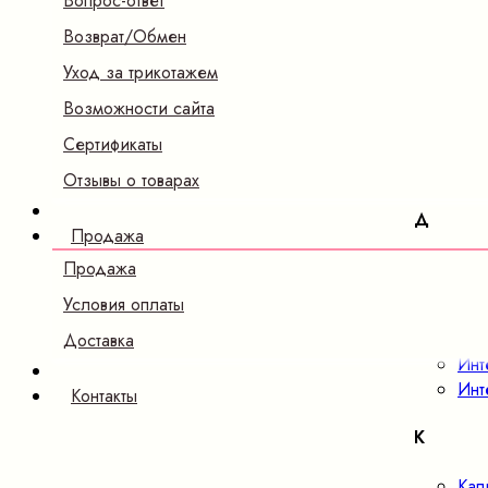
Вопрос-ответ
Б
Возврат/Обмен
Бам
Уход за трикотажем
В
Возможности сайта
Сертификаты
Вел
Ве
Отзывы о товарах
Д
Продажа
Дже
Продажа
Условия оплаты
И
Доставка
Инт
Инт
Контакты
К
Кап