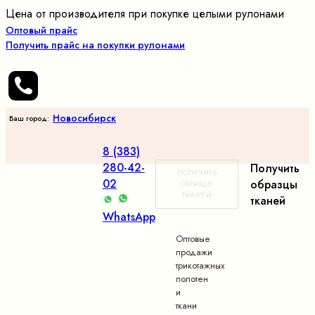
Цена от производителя при покупке целыми рулонами
Оптовый прайс
Получить прайс на покупки рулонами
Новосибирск
Ваш город:
8 (383)
280-42-
Получить
ПОЛУЧИТЬ
02
образцы
ОБРАЗЦЫ
ТКАНЕЙ
тканей
WhatsApp
Оптовые
продажи
трикотажных
полотен
и
ткани