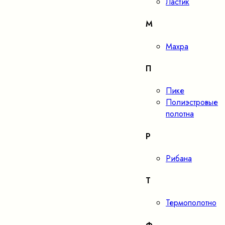
Ластик
М
Махра
П
Пике
Полиэстровые
полотна
Р
Рибана
Т
Термополотно