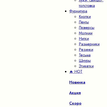
Худи, свитшот,
толстовка
Фурнитура
Кнопки
Ленты
Люверсы
Молнии
Нитки
Размерники
Резинки
Тесьма
Шнуры
Этикетки
🔥 HOT
Новинка
Акция
Скоро