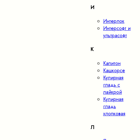
И
Интерлок
Интерсофт и
ультрасофт
К
Капитон
Кашкорсе
Кулирная
гладь с
лайкрой
Кулирная
гладь
хлопковая
Л