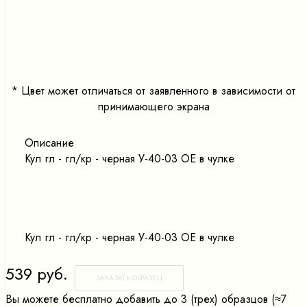
<
>
*
Цвет может отличаться от заявленного в зависимости от
принимающего экрана
Описание
Кул гл - гл/кр - черная У-40-03 ОЕ в чулке
Кул гл - гл/кр - черная У-40-03 ОЕ в чулке
539 руб.
ЗАКАЗАТЬ ОБРАЗЕЦ
Вы можете бесплатно добавить до 3 (трех) образцов (≈7