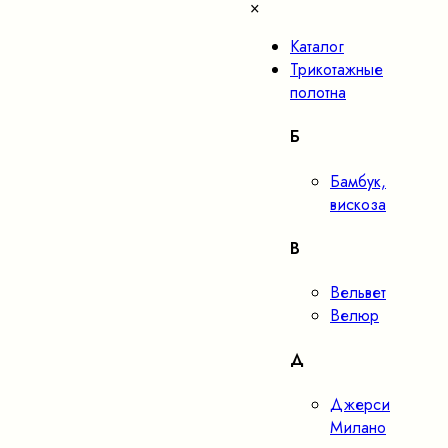
×
Каталог
Трикотажные
полотна
Б
Бамбук,
вискоза
В
Вельвет
Велюр
Д
Джерси
Милано