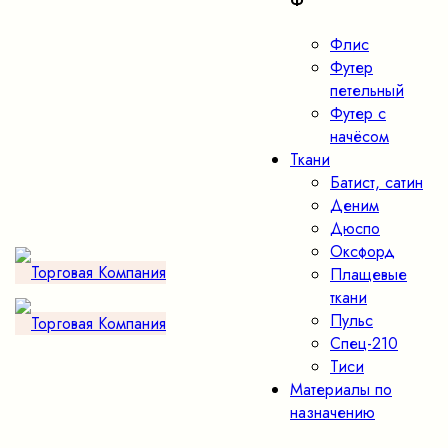
Ф
Флис
Футер
петельный
Футер с
начёсом
Ткани
Батист, сатин
Деним
Дюспо
Оксфорд
Плащевые
ткани
Пульс
Спец-210
Тиси
Материалы по
назначению