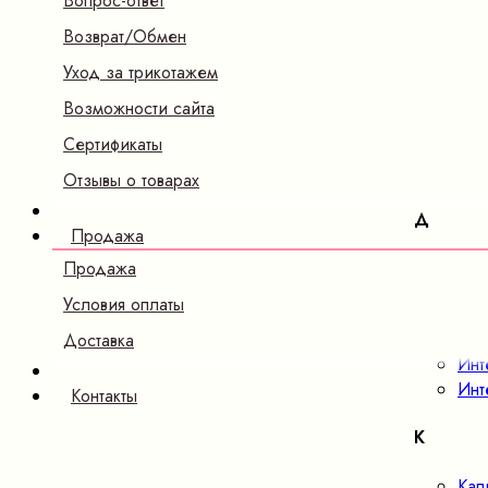
Вопрос-ответ
Б
Возврат/Обмен
Бам
Уход за трикотажем
В
Возможности сайта
Сертификаты
Вел
Ве
Отзывы о товарах
Д
Продажа
Дже
Продажа
Условия оплаты
И
Доставка
Инт
Инт
Контакты
К
Кап