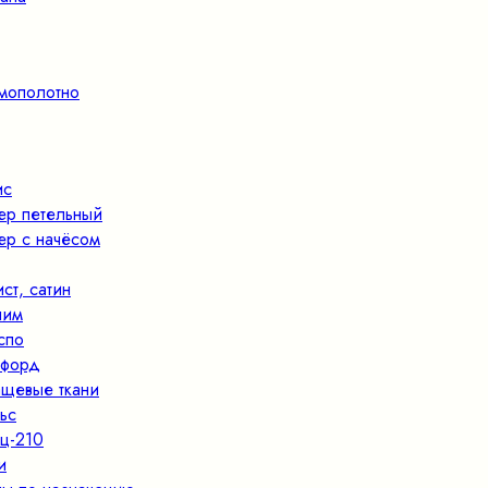
мополотно
ис
ер петельный
ер с начёсом
ист, сатин
ним
спо
форд
щевые ткани
ьс
ц-210
и