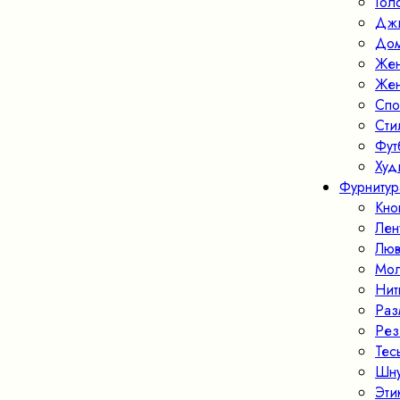
Гол
Джи
Дом
Жен
Жен
Спо
Ст
Фут
Худ
Фурнитур
Кно
Лен
Люв
Мо
Нит
Раз
Рез
Тес
Шн
Эти