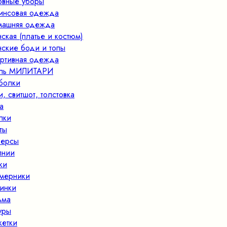
овные уборы
нсовая одежда
ашняя одежда
ская (платье и костюм)
ские боди и топы
ртивная одежда
иль МИЛИТАРИ
болки
и, свитшот, толстовка
а
пки
ты
ерсы
лнии
ки
мерники
инки
ьма
уры
кетки