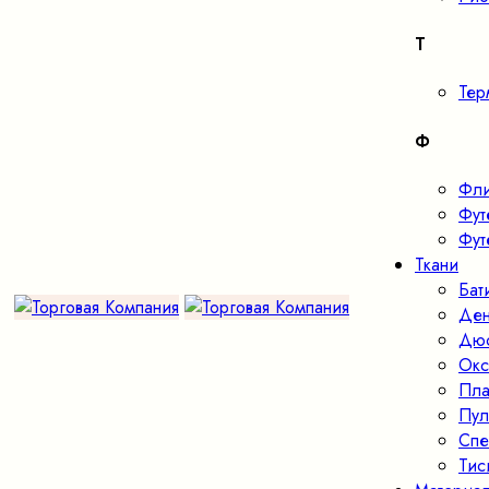
Т
Тер
Ф
Фл
Фут
Фут
Ткани
Бат
Де
Дю
Окс
Пла
Пул
Спе
Тис