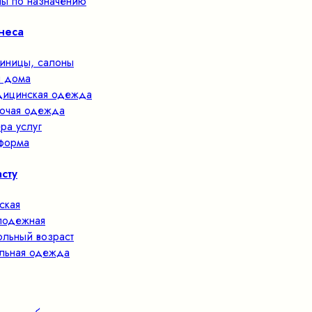
ы по назначению
неса
тиницы, салоны
 дома
ицинская одежда
очая одежда
ра услуг
форма
сту
ская
одежная
льный возраст
льная одежда