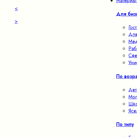
Материал
<
Для биз
>
Гос
Для
Мед
Раб
Сфе
Уни
По возра
Дет
Мол
Шко
Ясе
По типу