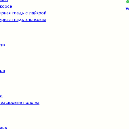
корсе
W
ирная гладь с лайкрой
ирная гладь хлопковая
тик
ра
е
иэстровые полотна
ана