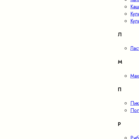
Каш
Кул
Кул
Л
Лас
М
Мах
П
Пик
Пол
Р
Риб