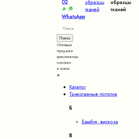
02
образцы
образцы
тканей
тканей
WhatsApp
Оптовые
продажи
трикотажных
полотен
и ткани
×
Каталог
Трикотажные полотна
Б
Бамбук, вискоза
В