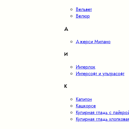
Вельвет
Велюр
Д
Джерси Милано
И
Интерлок
Интерсофт и ультрасофт
К
Капитон
Кашкорсе
Кулирная гладь с лайкро
Кулирная гладь хлопкова