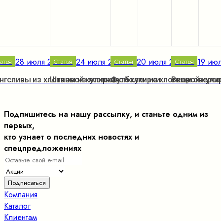
28 июля 2023 г.
24 июля 2023 г.
20 июля 2023 г.
19 июл
атья
Статья
Статья
Статья
нгсливы из хлопковой кулирки
Штаны из хлопковой кулирки
Футболки из хлопковой кули
Вещи оверса
Подпишитесь на нашу рассылку, и станьте одним из
первых,
кто узнает о последних новостях и
спецпредложениях
Компания
Каталог
Клиентам