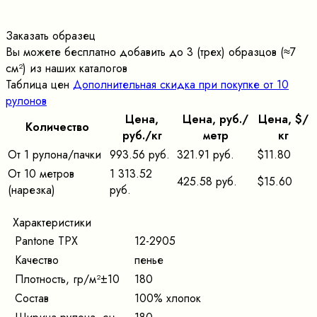
Заказать образец
Вы можете бесплатно добавить до 3 (трех) образцов (≈7
cм²) из наших каталогов
Таблица цен
Дополнительная скидка при покупке от 10
рулонов
Цена,
Цена, pуб./
Цена, $/
Количество
pуб./кг
метр
кг
От 1 рулона/пачки
993.56 руб.
321.91 руб.
$11.80
От 10 метров
1 313.52
425.58 руб.
$15.60
(нарезка)
руб.
Характеристики
Pantone TPX
12-2905
Качество
пенье
Плотность, гр/м²±10
180
Состав
100% хлопок