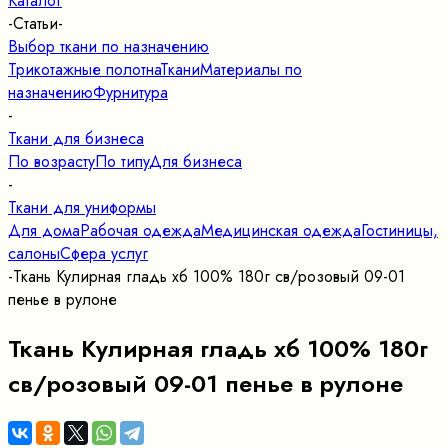
Каталог
-
Статьи
-
Выбор ткани по назначению
Трикотажные полотна
Ткани
Материалы по
назначению
Фурнитура
-
Ткани для бизнеса
По возрасту
По типу
Для бизнеса
-
Ткани для униформы
Для дома
Рабочая одежда
Медицинская одежда
Гостиницы,
салоны
Сфера услуг
-
Ткань Кулирная гладь хб 100% 180г св/розовый 09-01
пенье в рулоне
Ткань Кулирная гладь хб 100% 180г
св/розовый 09-01 пенье в рулоне