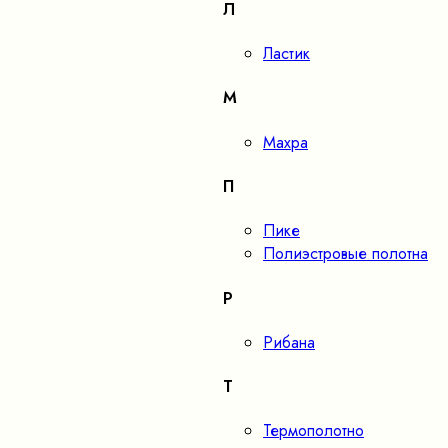
Л
Ластик
М
Махра
П
Пике
Полиэстровые полотна
Р
Рибана
Т
Термополотно