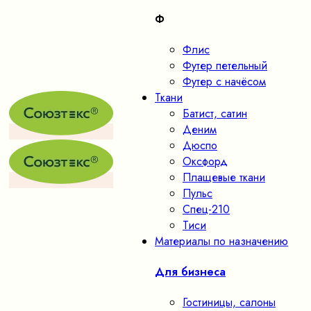
Ф
Флис
Футер петельный
Футер с начёсом
Ткани
Батист, сатин
Деним
Дюспо
Оксфорд
Плащевые ткани
Пульс
Спец-210
Тиси
Материалы по назначению
Для бизнеса
Гостиницы, салоны