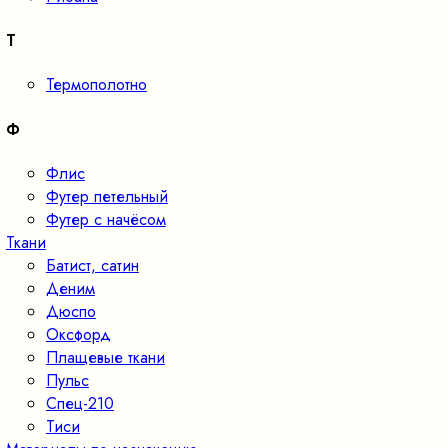
Т
Термополотно
Ф
Флис
Футер петельный
Футер с начёсом
Ткани
Батист, сатин
Деним
Дюспо
Оксфорд
Плащевые ткани
Пульс
Спец-210
Тиси