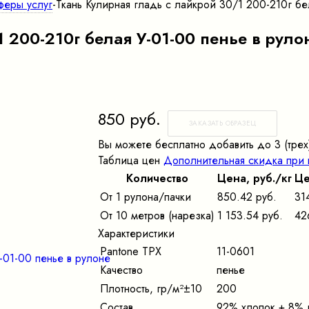
феры услуг
-
Ткань Кулирная гладь с лайкрой 30/1 200-210г бе
 200-210г белая У-01-00 пенье в руло
850 руб.
ЗАКАЗАТЬ ОБРАЗЕЦ
Вы можете бесплатно добавить до 3 (трех)
Таблица цен
Дополнительная скидка при 
Количество
Цена, pуб./кг
Це
От 1 рулона/пачки
850.42 руб.
31
От 10 метров (нарезка)
1 153.54 руб.
42
Характеристики
Pantone TPX
11-0601
Качество
пенье
Плотность, гр/м²±10
200
Состав
92% хлопок + 8% 