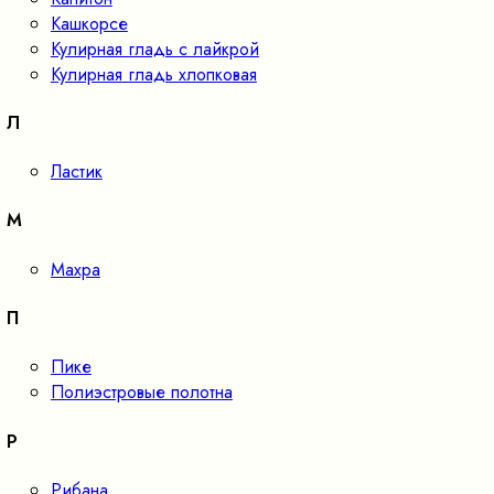
Кашкорсе
Кулирная гладь с лайкрой
Кулирная гладь хлопковая
Л
Ластик
М
Махра
П
Пике
Полиэстровые полотна
Р
Рибана