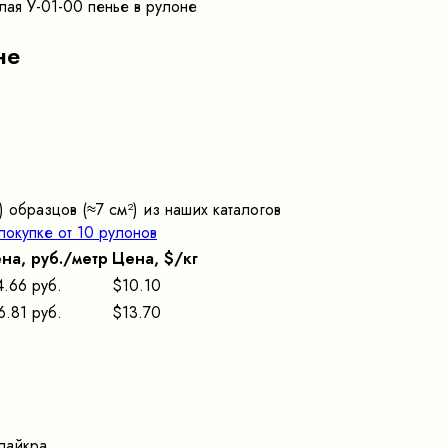
лая У-01-00 пенье в рулоне
не
 образцов (≈7 cм²) из наших каталогов
покупке от 10 рулонов
на, pуб./метр
Цена, $/кг
4.66 руб.
$10.10
6.81 руб.
$13.70
лайкра