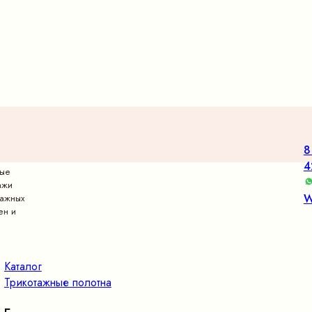
8
4
вые
ажи
W
тажных
ен и
Каталог
Трикотажные полотна