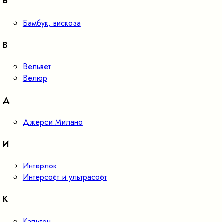
Б
Бамбук, вискоза
В
Вельвет
Велюр
Д
Джерси Милано
И
Интерлок
Интерсофт и ультрасофт
К
Капитон