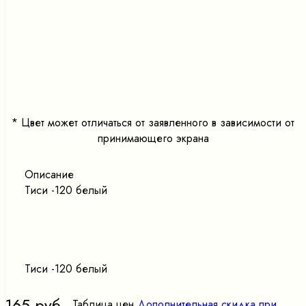
<
>
*
Цвет может отличаться от заявленного в зависимости от
принимающего экрана
Описание
Тиси -120 белый
Тиси -120 белый
165 руб.
Таблица цен
Дополнительная скидка при