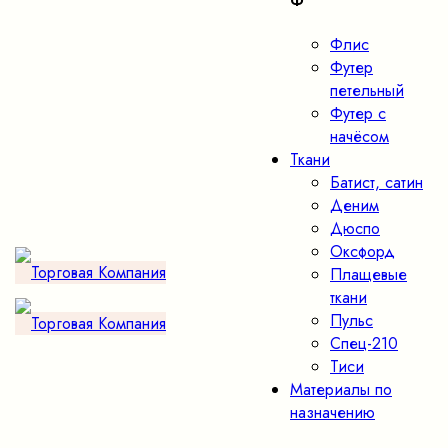
Ф
Флис
Футер
петельный
Футер с
начёсом
Ткани
Батист, сатин
Деним
Дюспо
Оксфорд
Плащевые
ткани
Пульс
Спец-210
Тиси
Материалы по
назначению