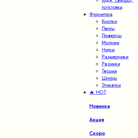
Худи, свитшот,
толстовка
Фурнитура
Кнопки
Ленты
Люверсы
Молнии
Нитки
Размерники
Резинки
Тесьма
Шнуры
Этикетки
🔥 HOT
Новинка
Акция
Скоро