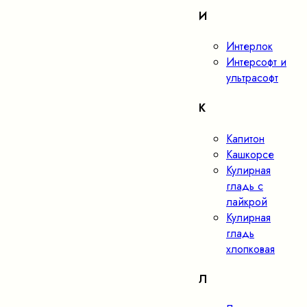
И
Интерлок
Интерсофт и
ультрасофт
К
Капитон
Кашкорсе
Кулирная
гладь с
лайкрой
Кулирная
гладь
хлопковая
Л