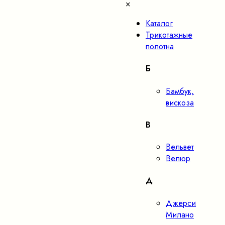
×
Каталог
Трикотажные
полотна
Б
Бамбук,
вискоза
В
Вельвет
Велюр
Д
Джерси
Милано