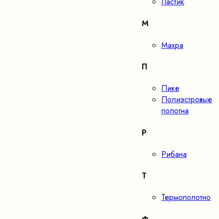
Ластик
М
Махра
П
Пике
Полиэстровые
полотна
Р
Рибана
Т
Термополотно