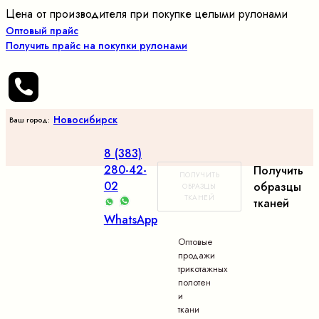
Цена от производителя при покупке целыми рулонами
Оптовый прайс
Получить прайс на покупки рулонами
Новосибирск
Ваш город:
8 (383)
280-42-
Получить
ПОЛУЧИТЬ
02
образцы
ОБРАЗЦЫ
ТКАНЕЙ
тканей
WhatsApp
Оптовые
продажи
трикотажных
полотен
и
ткани