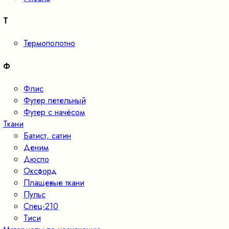
Т
Термополотно
Ф
Флис
Футер петельный
Футер с начёсом
Ткани
Батист, сатин
Деним
Дюспо
Оксфорд
Плащевые ткани
Пульс
Спец-210
Тиси