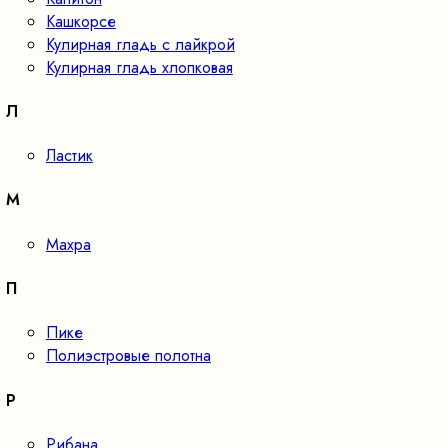
Кашкорсе
Кулирная гладь с лайкрой
Кулирная гладь хлопковая
Л
Ластик
М
Махра
П
Пике
Полиэстровые полотна
Р
Рибана