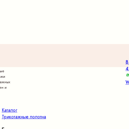
8
4
вые
ажи
W
тажных
ен и
Каталог
Трикотажные полотна