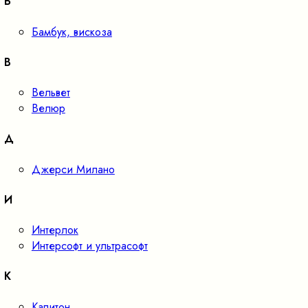
Б
Бамбук, вискоза
В
Вельвет
Велюр
Д
Джерси Милано
И
Интерлок
Интерсофт и ультрасофт
К
Капитон