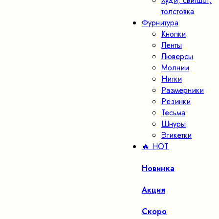
Худи, свитшот,
толстовка
Фурнитура
Кнопки
Ленты
Люверсы
Молнии
Нитки
Размерники
Резинки
Тесьма
Шнуры
Этикетки
🔥 HOT
Новинка
Акция
Скоро