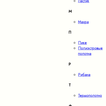
Ластик
М
Махра
П
Пике
Полиэстровые
полотна
Р
Рибана
Т
Термополотно