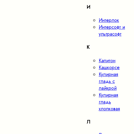
И
Интерлок
Интерсофт и
ультрасофт
К
Капитон
Кашкорсе
Кулирная
гладь с
лайкрой
Кулирная
гладь
хлопковая
Л