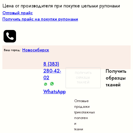
Цена от производителя при покупке целыми рулонами
Оптовый прайс
Получить прайс на покупки рулонами
Новосибирск
Ваш город:
8 (383)
280-42-
Получить
ПОЛУЧИТЬ
02
образцы
ОБРАЗЦЫ
ТКАНЕЙ
тканей
WhatsApp
Оптовые
продажи
трикотажных
полотен
и
ткани