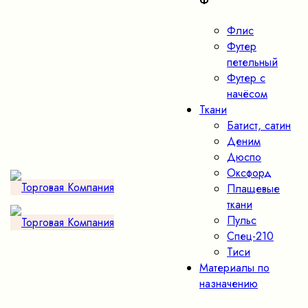
Ф
Флис
Футер
петельный
Футер с
начёсом
Ткани
Батист, сатин
Деним
Дюспо
Оксфорд
Плащевые
ткани
Пульс
Спец-210
Тиси
Материалы по
назначению