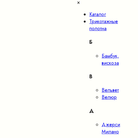
×
Каталог
Трикотажные
полотна
Б
Бамбук,
вискоза
В
Вельвет
Велюр
Д
Джерси
Милано