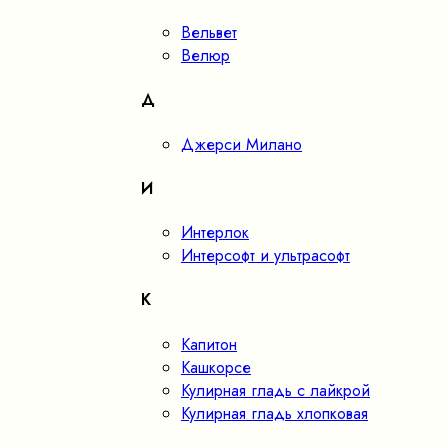
Вельвет
Велюр
Д
Джерси Милано
И
Интерлок
Интерсофт и ультрасофт
К
Капитон
Кашкорсе
Кулирная гладь с лайкрой
Кулирная гладь хлопковая