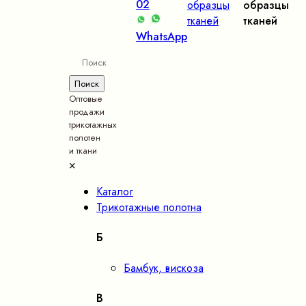
02
образцы
образцы
тканей
тканей
WhatsApp
Оптовые
продажи
трикотажных
полотен
и ткани
×
Каталог
Трикотажные полотна
Б
Бамбук, вискоза
В