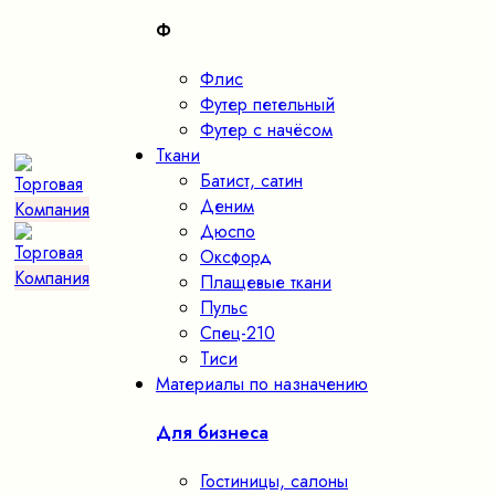
Ф
Флис
Футер петельный
Футер с начёсом
Ткани
Батист, сатин
Деним
Дюспо
Оксфорд
Плащевые ткани
Пульс
Спец-210
Тиси
Материалы по назначению
Для бизнеса
Гостиницы, салоны