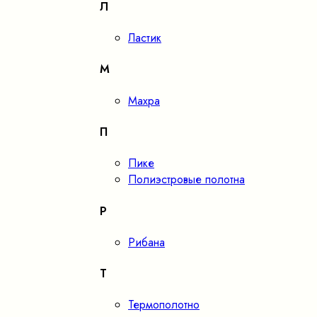
Л
Ластик
М
Махра
П
Пике
Полиэстровые полотна
Р
Рибана
Т
Термополотно