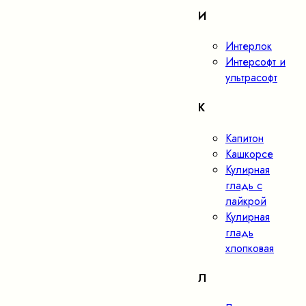
И
Интерлок
Интерсофт и
ультрасофт
К
Капитон
Кашкорсе
Кулирная
гладь с
лайкрой
Кулирная
гладь
хлопковая
Л