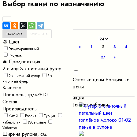
Выбор ткани по назначению
🎨 Цвет
«
1
2
3
4
Гладкокрашенный
Рисунок
27
»
🔥 Предложения
2-х или 3-х ниточный футер
2-х ниточный футер
3-х
Оптовые цены
Розничные
ниточный футер
цены
Качество
Плотность, гр/м²±10
Акция
Состав
Цена от фабрики
Производитель
Китай
Россия
Турция
Узбекистан
Узбекситан
Узбекстан
Ширина рулона, см.