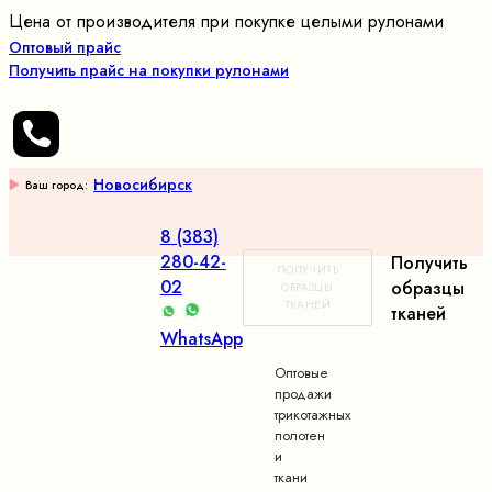
Цена от производителя при покупке целыми рулонами
Оптовый прайс
Получить прайс на покупки рулонами
Новосибирск
Ваш город:
8 (383)
280-42-
Получить
ПОЛУЧИТЬ
02
образцы
ОБРАЗЦЫ
ТКАНЕЙ
тканей
WhatsApp
Оптовые
продажи
трикотажных
полотен
и
ткани