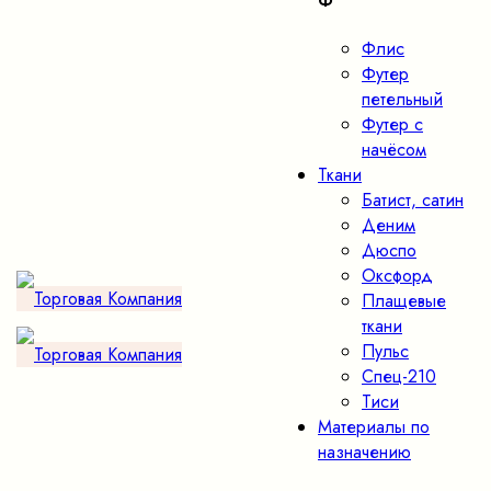
Ф
Флис
Футер
петельный
Футер с
начёсом
Ткани
Батист, сатин
Деним
Дюспо
Оксфорд
Плащевые
ткани
Пульс
Спец-210
Тиси
Материалы по
назначению