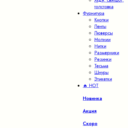
Худи, свитшот,
толстовка
Фурнитура
Кнопки
Ленты
Люверсы
Молнии
Нитки
Размерники
Резинки
Тесьма
Шнуры
Этикетки
🔥 HOT
Новинка
Акция
Скоро