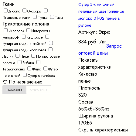
Ткани
Футер 3-х ниточный
петельный цвет топлёное
Дюспо
Оксфорд
Плащевые ткани
Пульс
Тиси
молоко 01-02 пенье в
Трикотажные полотна
рулоне
Интерлок
Интерсофт и
Артикул: Экрю
ультрасофт
Кашкорсе
834 руб.
/кг
Кулирная гладь с лайкрой
Запрос
Кулирная гладь хлопковая
оптовой цены
Ластик
Пике
Полиэстровые
Показать
полотна
Рибана
характеристики
Термополотно
Флис
Футер
Качество
петельный
Футер с начёсом
пенье
👕 По назначению
Плотность
320
Состав
65%хб+35%пэ
Ширина рулона
190±5
Скрыть характеристики