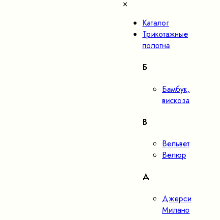
×
Каталог
Трикотажные
полотна
Б
Бамбук,
вискоза
В
Вельвет
Велюр
Д
Джерси
Милано