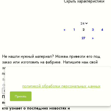
Скрыть характеристики
«
1
2
3
4
27
»
Не нашли нужный материал? Можем привезти его под
заказ или изготовить на фабрике. Напишите нам свой
запрос и мы просчитаем индивидуальные условия
поставки!
Мы используем cookies для улучшения работы сайта.
Продолжая пользоваться сайтом, вы соглашаетесь с
нашей
политикой обработки персональных данных
.
Принять
Подпишитесь на нашу рассылку, и станьте одним из
первых,
кто узнает о последних новостях и