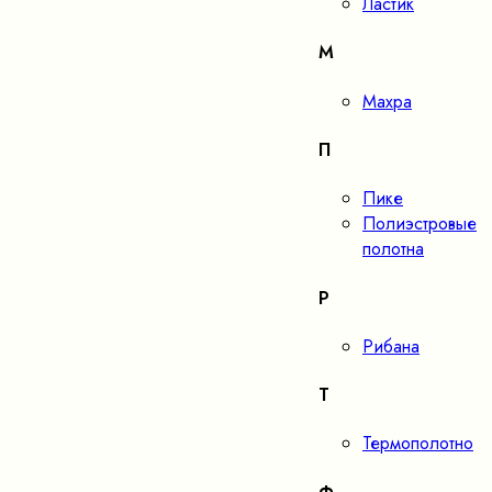
Ластик
М
Махра
П
Пике
Полиэстровые
полотна
Р
Рибана
Т
Термополотно