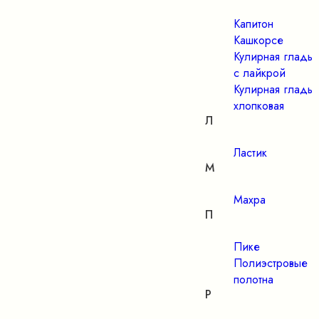
Капитон
Кашкорсе
Кулирная гладь
с лайкрой
Кулирная гладь
хлопковая
Л
Ластик
М
Махра
П
Пике
Полиэстровые
полотна
Р