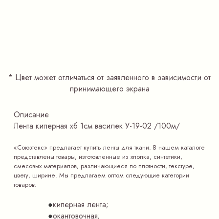
<
>
*
Цвет может отличаться от заявленного в зависимости от
принимающего экрана
Описание
Лента киперная хб 1см василек У-19-02 /100м/
«Союзтекс» предлагает купить ленты для ткани. В нашем каталоге
представлены товары, изготовленные из хлопка, синтетики,
смесовых материалов, различающиеся по плотности, текстуре,
цвету, ширине. Мы предлагаем оптом следующие категории
товаров:
киперная лента;
окантовочная;