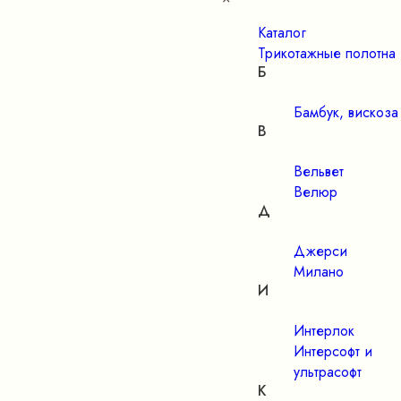
Каталог
Трикотажные полотна
Б
Бамбук, вискоза
В
Вельвет
Велюр
Д
Джерси
Милано
И
Интерлок
Интерсофт и
ультрасофт
К