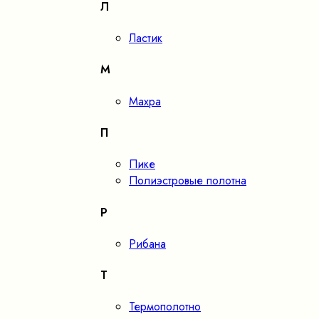
Л
Ластик
М
Махра
П
Пике
Полиэстровые полотна
Р
Рибана
Т
Термополотно