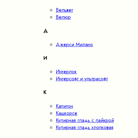
Вельвет
Велюр
Д
Джерси Милано
И
Интерлок
Интерсофт и ультрасофт
К
Капитон
Кашкорсе
Кулирная гладь с лайкрой
Кулирная гладь хлопковая