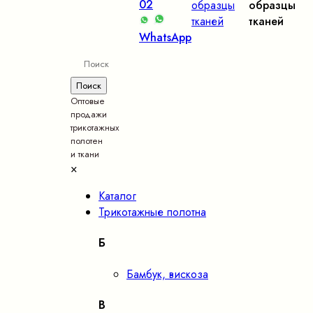
02
образцы
образцы
тканей
тканей
WhatsApp
Оптовые
продажи
трикотажных
полотен
и ткани
×
Каталог
Трикотажные полотна
Б
Бамбук, вискоза
В