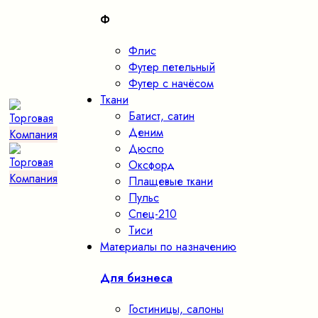
Ф
Флис
Футер петельный
Футер с начёсом
Ткани
Батист, сатин
Деним
Дюспо
Оксфорд
Плащевые ткани
Пульс
Спец-210
Тиси
Материалы по назначению
Для бизнеса
Гостиницы, салоны