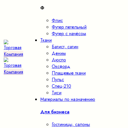
Ф
Флис
Футер петельный
Футер с начёсом
Ткани
Батист, сатин
Деним
Дюспо
Оксфорд
Плащевые ткани
Пульс
Спец-210
Тиси
Материалы по назначению
Для бизнеса
Гостиницы, салоны