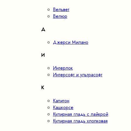
Вельвет
Велюр
Д
Джерси Милано
И
Интерлок
Интерсофт и ультрасофт
К
Капитон
Кашкорсе
Кулирная гладь с лайкрой
Кулирная гладь хлопковая