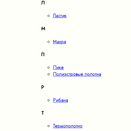
Л
Ластик
М
Махра
П
Пике
Полиэстровые полотна
Р
Рибана
Т
Термополотно