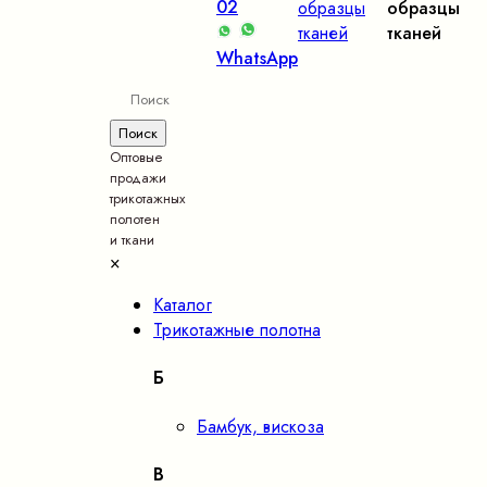
02
образцы
образцы
тканей
тканей
WhatsApp
Оптовые
продажи
трикотажных
полотен
и ткани
×
Каталог
Трикотажные полотна
Б
Бамбук, вискоза
В