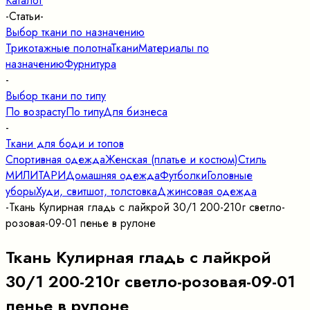
Каталог
-
Статьи
-
Выбор ткани по назначению
Трикотажные полотна
Ткани
Материалы по
назначению
Фурнитура
-
Выбор ткани по типу
По возрасту
По типу
Для бизнеса
-
Ткани для боди и топов
Спортивная одежда
Женская (платье и костюм)
Стиль
МИЛИТАРИ
Домашняя одежда
Футболки
Головные
уборы
Худи, свитшот, толстовка
Джинсовая одежда
-
Ткань Кулирная гладь с лайкрой 30/1 200-210г светло-
розовая-09-01 пенье в рулоне
Ткань Кулирная гладь с лайкрой
30/1 200-210г светло-розовая-09-01
пенье в рулоне