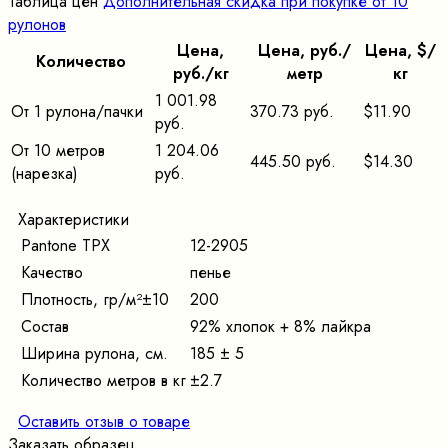
Таблица цен
Дополнительная скидка при покупке от 10
рулонов
Цена,
Цена, pуб./
Цена, $/
Количество
pуб./кг
метр
кг
1 001.98
От 1 рулона/пачки
370.73 руб.
$11.90
руб.
От 10 метров
1 204.06
445.50 руб.
$14.30
(нарезка)
руб.
Характеристики
Pantone TPX
12-2905
Качество
пенье
Плотность, гр/м²±10
200
Состав
92% хлопок + 8% лайкра
Ширина рулона, см.
185 ± 5
Количество метров в кг
±2.7
Оставить отзыв о товаре
Заказать образец