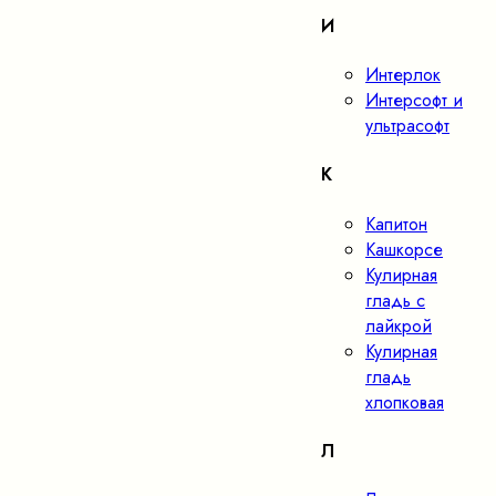
И
Интерлок
Интерсофт и
ультрасофт
К
Капитон
Кашкорсе
Кулирная
гладь с
лайкрой
Кулирная
гладь
хлопковая
Л