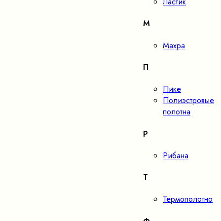
Ластик
М
Махра
П
Пике
Полиэстровые
полотна
Р
Рибана
Т
Термополотно