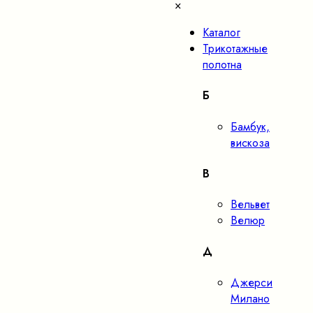
×
Каталог
Трикотажные
полотна
Б
Бамбук,
вискоза
В
Вельвет
Велюр
Д
Джерси
Милано