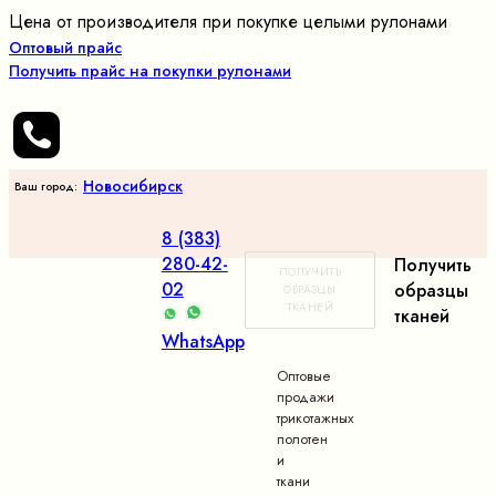
Цена от производителя при покупке целыми рулонами
Оптовый прайс
Получить прайс на покупки рулонами
Новосибирск
Ваш город:
8 (383)
280-42-
Получить
ПОЛУЧИТЬ
02
образцы
ОБРАЗЦЫ
ТКАНЕЙ
тканей
WhatsApp
Оптовые
продажи
трикотажных
полотен
и
ткани