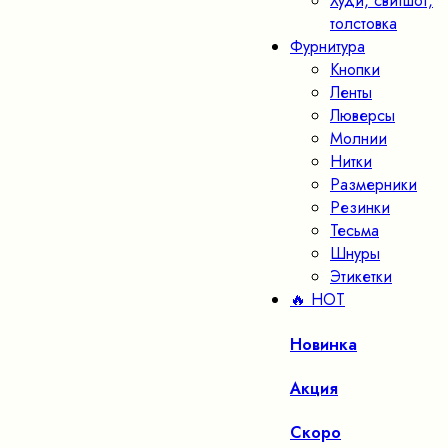
Худи, свитшот,
толстовка
Фурнитура
Кнопки
Ленты
Люверсы
Молнии
Нитки
Размерники
Резинки
Тесьма
Шнуры
Этикетки
🔥 HOT
Новинка
Акция
Скоро