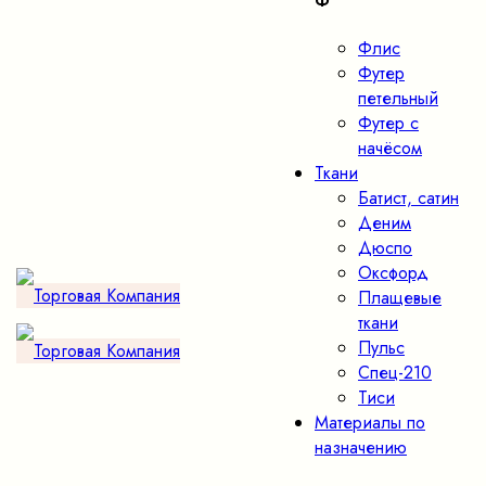
Ф
Флис
Футер
петельный
Футер с
начёсом
Ткани
Батист, сатин
Деним
Дюспо
Оксфорд
Плащевые
ткани
Пульс
Спец-210
Тиси
Материалы по
назначению