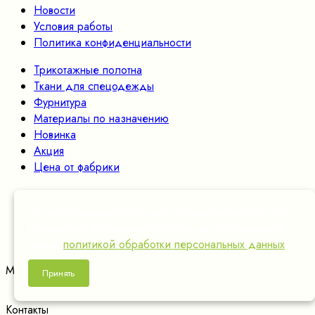
Новости
Условия работы
Политика конфиденциальности
Трикотажные полотна
Ткани для спецодежды
Фурнитура
Материалы по назначению
Новинка
Акция
Цена от фабрики
Статьи
Вопрос-ответ
Мы используем cookies для улучшения работы сайта.
Возврат/обмен
Продолжая пользоваться сайтом, вы соглашаетесь с
Возможности сайта
нашей
политикой обработки персональных данных
.
Мы в социальных сетях:
Принять
Контакты